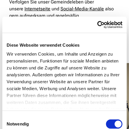
Verfolgen Sie unser Gemeindeleben über
unsere
Internetseite
und
Social-Media-Kanäle
also
gern aufmerksam und regelmäßig.
Aus der Bielertkirche direkt zu Ihnen und euch auf das
Sofa - Kirche vor Ort erleben war noch nie so einfach!
;-) Gottesdienst in Jogginghose oder beim
Diese Webseite verwendet Cookies
Frühstück von daheim aus - für viele eine neue
Wir verwenden Cookies, um Inhalte und Anzeigen zu
Erfahrung, aber warum nicht einmal ausprobieren?
personalisieren, Funktionen für soziale Medien anbieten
zu können und die Zugriffe auf unsere Website zu
analysieren. Außerdem geben wir Informationen zu Ihrer
Verwendung unserer Website an unsere Partner für
soziale Medien, Werbung und Analysen weiter. Unsere
Partner führen diese Informationen möglicherweise mit
weiteren Daten zusammen, die Sie ihnen bereitgestellt
haben oder die sie im Rahmen Ihrer Nutzung der Dienste
gesammelt haben.
Einwilligungsauswahl
Notwendig