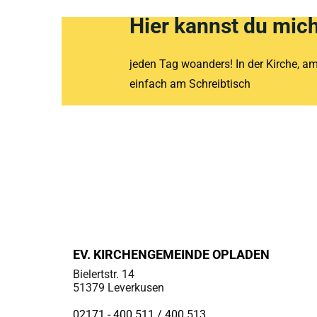
Hier kannst du mich
jeden Tag woanders! In der Kirche, a
einfach am Schreibtisch
EV. KIRCHENGEMEINDE OPLADEN
Bielertstr. 14
51379 Leverkusen
02171 - 400 511 / 400
513