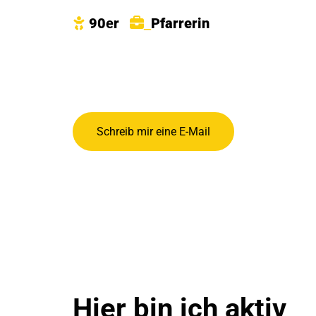
90
e
r
Pfarr
erin

_
Schreib mir eine E-Mail
Hier bin ich aktiv