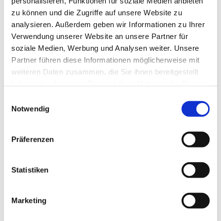
personalisieren, Funktionen für soziale Medien anbieten
Kamera, Licht, Ton: Lisa Schulz, Hannes Brügmann
zu können und die Zugriffe auf unsere Website zu
Regie, Schnitt, Colorgrading: Tobias Falke
analysieren. Außerdem geben wir Informationen zu Ihrer
Verwendung unserer Website an unsere Partner für
soziale Medien, Werbung und Analysen weiter. Unsere
Partner führen diese Informationen möglicherweise mit
weiteren Daten zusammen, die Sie ihnen bereitgestellt
haben oder die sie im Rahmen Ihrer Nutzung der Dienste
gesammelt haben.
Einwilligungsauswahl
Notwendig
Dies könnte Sie auch
interessieren
Präferenzen
Statistiken
Marketing