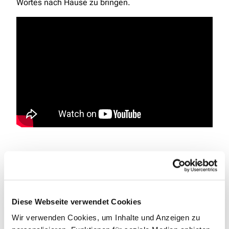
Wortes nach Hause zu bringen.
Liturg_in: Pfarrerin Bettina Növer, Pastor Stephan
Noesser
Diese Webseite verwendet Cookies
Musik: Mareike Falke, Yannick Gärtner, Dörte Polock,
kleines Ensemble des BachChor Leverkusen
Wir verwenden Cookies, um Inhalte und Anzeigen zu