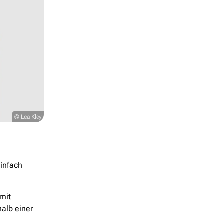
© Lea Kley
infach
mit
halb einer