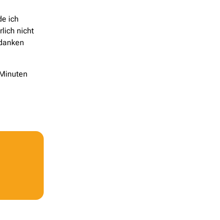
de ich
lich nicht
edanken
 Minuten