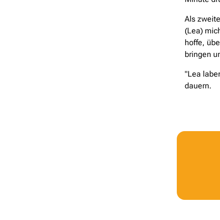
Als zweit
(Lea) mich
hoffe, üb
bringen u
"Lea labe
dauern.