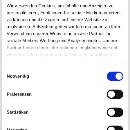
Gedenken an die Flutkatastrophe zu einem
Wir verwenden Cookies, um Inhalte und Anzeigen zu
20minütigen ökumenischen Gedenkgottesdienst
personalisieren, Funktionen für soziale Medien anbieten
zusammen zu kommen.
zu können und die Zugriffe auf unsere Website zu
analysieren. Außerdem geben wir Informationen zu Ihrer
Verwendung unserer Website an unsere Partner für
Ihre katholische und evangelische Kirchengemeinde
soziale Medien, Werbung und Analysen weiter. Unsere
in Opladen
Partner führen diese Informationen möglicherweise mit
weiteren Daten zusammen, die Sie ihnen bereitgestellt
haben oder die sie im Rahmen Ihrer Nutzung der Dienste
gesammelt haben.
Einwilligungsauswahl
Notwendig
Dies könnte Sie auch
Präferenzen
interessieren
Statistiken
Marketing