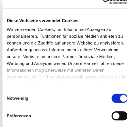
16
Und sie kamen eilend und fanden beide, Maria
und Josef, dazu das Kind in der Krippe liegen.
17
Als sie es aber gesehen hatten, breiteten sie das
Diese Webseite verwendet Cookies
Wort aus, das zu ihnen von diesem Kinde gesagt war.
Wir verwenden Cookies, um Inhalte und Anzeigen zu
18
Und alle, vor die es kam, wunderten sich über das,
personalisieren, Funktionen für soziale Medien anbieten zu
was ihnen die Hirten gesagt hatten.
können und die Zugriffe auf unsere Website zu analysieren.
Außerdem geben wir Informationen zu Ihrer Verwendung
19
Maria aber behielt alle diese Worte und bewegte
unserer Website an unsere Partner für soziale Medien,
sie in ihrem Herzen.
Werbung und Analysen weiter. Unsere Partner führen diese
Informationen möglicherweise mit weiteren Daten
20
Und die Hirten kehrten wieder um, priesen und
zusammen, die Sie ihnen bereitgestellt haben oder die sie im
lobten Gott für alles, was sie gehört und gesehen
Rahmen Ihrer Nutzung der Dienste gesammelt haben.
hatten, wie denn zu ihnen gesagt war.
Einwilligungsauswahl
Notwendig
Evangelische Kirchengemeinde Opladen
·
06. EG 35
Präferenzen
Nun Singet Und Seid Froh