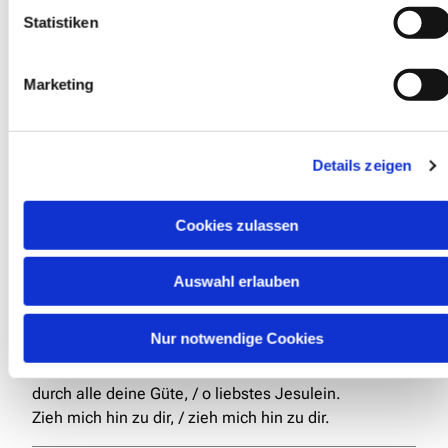
Statistiken
Marketing
Details zeigen
1.
Nun singet und seid froh
, / jauchzt alle und sagt so:
Cookies zulassen
Unsers Herzens Wonne / liegt in der Krippen bloß
und leucht' doch wie die Sonne / in seiner Mutter
Schoß.
Auswahl erlauben
Du bist A und O, / du bist A und O.
Nur notwendige Cookies
2. Sohn Gottes in der Höh, / nach dir ist mir so weh.
Tröst mir mein Gemüte, / o Kindlein zart und rein,
durch alle deine Güte, / o liebstes Jesulein.
Zieh mich hin zu dir, / zieh mich hin zu dir.