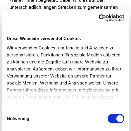
Pfarrer*innen begleitet. Dabei wird es auf den
unterschiedlich langen Strecken zum gemeinsamen
Ziel den ein oder anderen geistlichen Impuls geben.
Und daneben bleibt viel Raum für Begegnung,
Gespräche und gemeinsames Unterwegssein. Die
anschließende Rückfahrt nach dem Picknick erfolgt
Diese Webseite verwendet Cookies
auf Absprache.
Wir verwenden Cookies, um Inhalte und Anzeigen zu
personalisieren, Funktionen für soziale Medien anbieten
zu können und die Zugriffe auf unsere Website zu
analysieren. Außerdem geben wir Informationen zu Ihrer
Verwendung unserer Website an unsere Partner für
soziale Medien, Werbung und Analysen weiter. Unsere
Partner führen diese Informationen möglicherweise mit
weiteren Daten zusammen, die Sie ihnen bereitgestellt
haben oder die sie im Rahmen Ihrer Nutzung der Dienste
gesammelt haben.
Einwilligungsauswahl
Notwendig