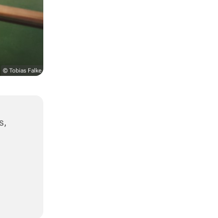
© Tobias Falke
s,
,