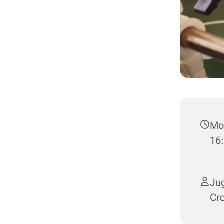
Mon
16
Jug
Cr