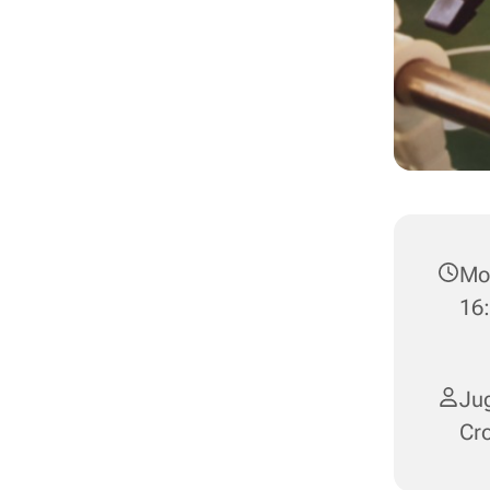
Mon
16
Jug
Cr