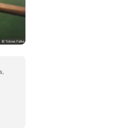
© Tobias Falke
s,
,