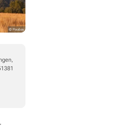
© Pixabay
ngen,
 51381
,