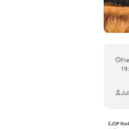
Fre
19:
Ju
EJOP Rock