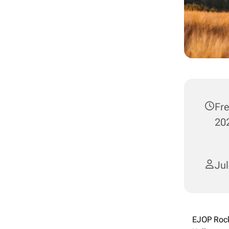
Fre
202
Ju
EJOP Rock