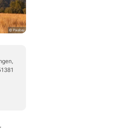
© Pixabay
ngen,
 51381
,