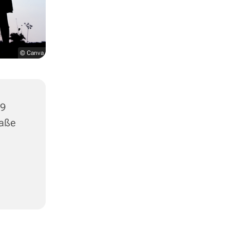
© Canva
79
raße