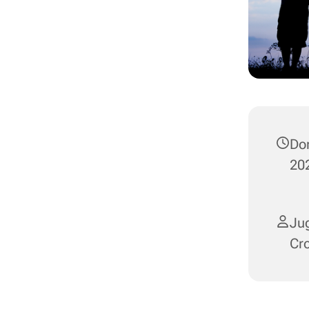
Don
202
Jug
Cr