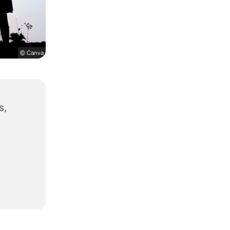
© Canva
s,
,