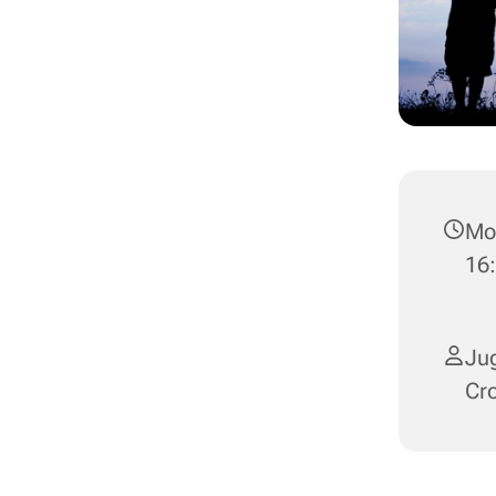
Mon
16
Jug
Cr