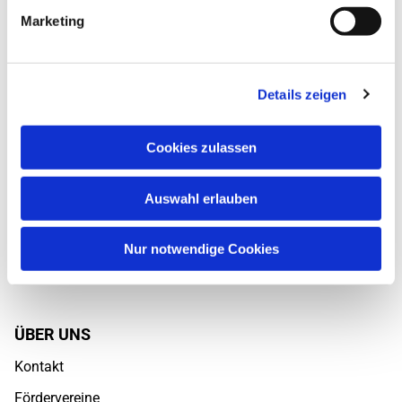
Marketing
Details zeigen
EV. KIRCHENGEMEINDE OPLADEN
Bielertstr. 14
51379 Leverkusen
Cookies zulassen
02171 - 400 511 / 400
513
gemeindebuero@kirche-opladen.de
Auswahl erlauben
Die Öffnungszeiten unseres Gemeindebüros sind
dienstags bis freitags von 9-12 Uhr.
Nur notwendige Cookies
ÜBER UNS
Kontakt
Fördervereine